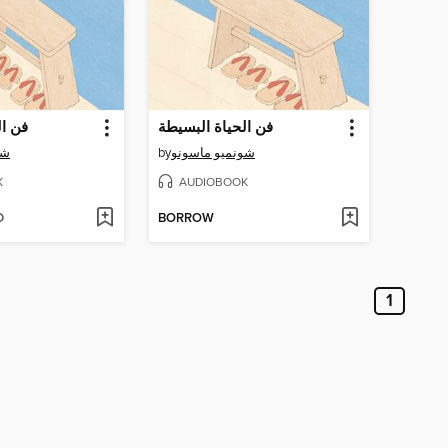
فن الحياة البسيطة
فن ال
شو
by
شونميو ماسونو
K
AUDIOBOOK
D
BORROW
1