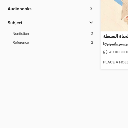
Audiobooks
Subject
Nonfiction
2
حياة البسيطة
Reference
2
by
نميو ماسونو
AUDIOBOO
PLACE A HOL