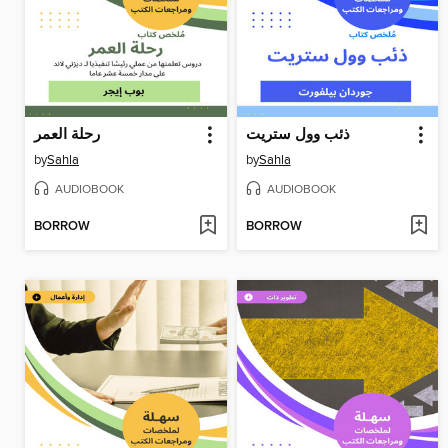
ذئب وول ستريت
رحلة العمر
by
Sahla
by
Sahla
AUDIOBOOK
AUDIOBOOK
BORROW
BORROW