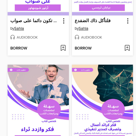
فلتأكل ذاك الضفدع
فن أن تكون دائما على صواب
by
Sahla
by
Sahla
AUDIOBOOK
AUDIOBOOK
BORROW
BORROW