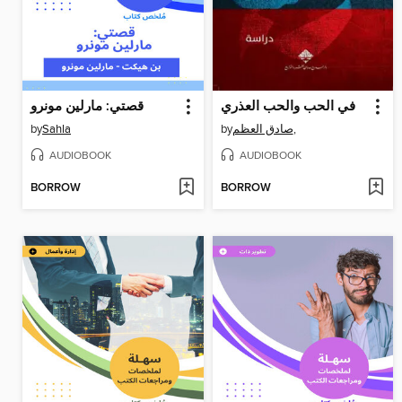
في الحب والحب العذري
قصتي: مارلين مونرو
by
Sahla
by
صادق العظم,
AUDIOBOOK
AUDIOBOOK
BORROW
BORROW