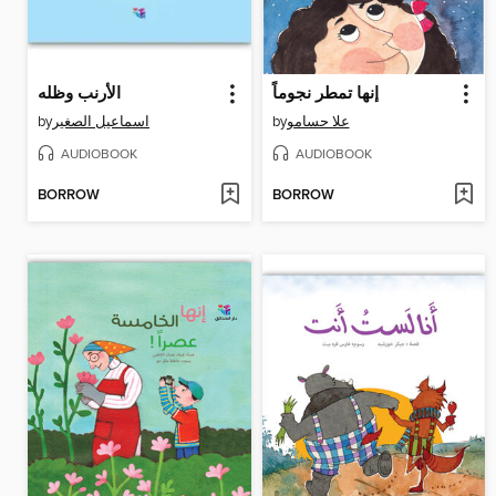
إنها تمطر نجوماً
الأرنب وظله
by
اسماعيل الصغير
by
علا حسامو
AUDIOBOOK
AUDIOBOOK
BORROW
BORROW