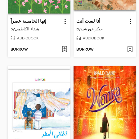
أنا لست أنت
إنها الخامسة عصراً
by
هيفاء الكاظمي
by
جيكر خورشيد
AUDIOBOOK
AUDIOBOOK
BORROW
BORROW