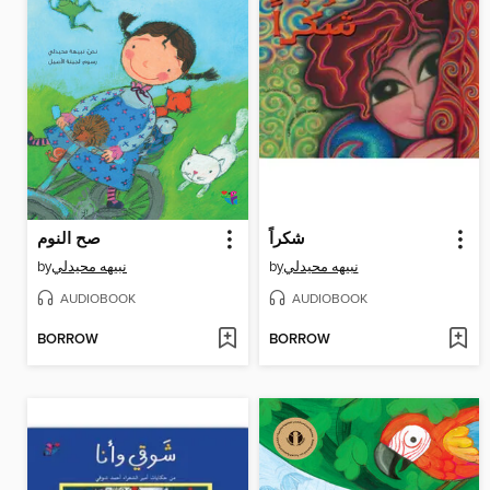
شكراً
صح النوم
by
نبيهه محيدلي
by
نبيهه محيدلي
AUDIOBOOK
AUDIOBOOK
BORROW
BORROW