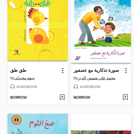
صورة تذكارية مع عصفور
طق طق
by
نبيهة محيدلي
by
محمد علي شمس الدين
AUDIOBOOK
AUDIOBOOK
BORROW
BORROW