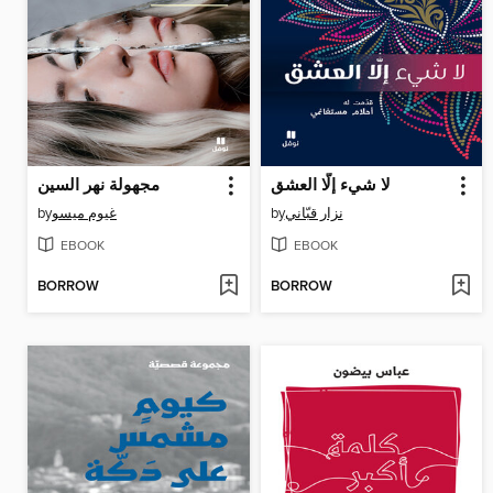
لا شيء إلّا العشق
مجهولة نهر السين
by
غيوم ميسو
by
نزار قبّاني
EBOOK
EBOOK
BORROW
BORROW