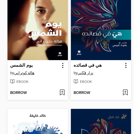
هي في قصائده
يوم الشمس
by
هالة كوثراني
by
نزار قبّاني
EBOOK
EBOOK
BORROW
BORROW