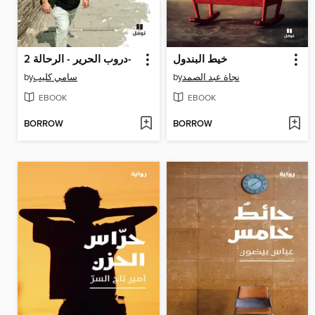
خيط البندول
دروب الحرير - الرحالة 2-
by
سامي كليب
by
نجاة عبد الصمد
EBOOK
EBOOK
BORROW
BORROW