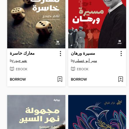
مسيرة ورهان
معارك خاسرة
by
نغم حيدر
by
منير أبو عسلي
EBOOK
EBOOK
BORROW
BORROW