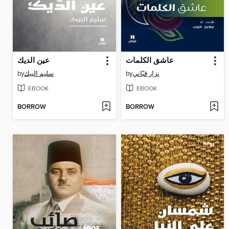
عاشق الكلمات
عين الديك
by
سليم البيك
by
نزار قبّاني
EBOOK
EBOOK
BORROW
BORROW