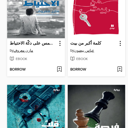
كلمة أكبر من بيت
كيوم مشمس على دكّة الاحتياط
by
مازن معروف
by
عباس بيضون
EBOOK
EBOOK
BORROW
BORROW