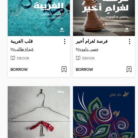
فرصة لغرام أخير
قلب الغريبة
by
غيداء طالب
by
حسن داوود
EBOOK
EBOOK
BORROW
BORROW