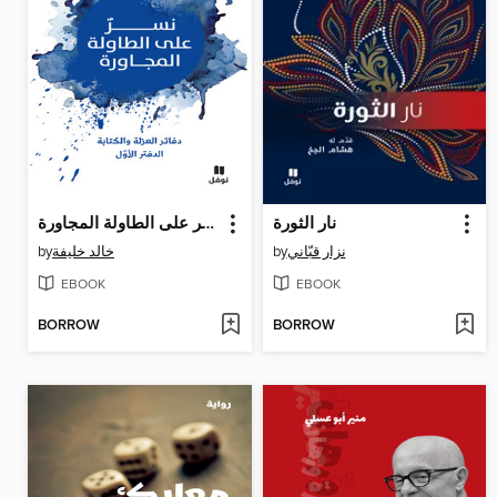
نار الثورة
نسر على الطاولة المجاورة
by
خالد خليفة
by
نزار قبّاني
EBOOK
EBOOK
BORROW
BORROW