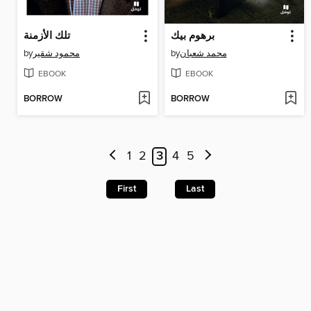
برهوم بيك
تلك الأزمنة
by
محمود شقير
by
محمد شعبان
EBOOK
EBOOK
BORROW
BORROW
1
2
3
4
5
First
Last