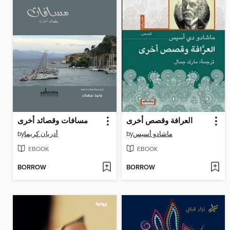
العرافة وقصص أخرى
مسافات وقصائد أخرى
by
أدريان كريما
by
ماشادو أسيس
EBOOK
EBOOK
BORROW
BORROW