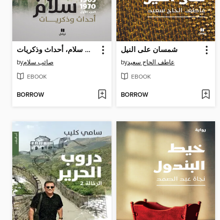
شمسان على النيل
صائب سلام، أحداث وذكريات V1-2-3
by
صائب سلام
by
عاطف الحاج سعيد
EBOOK
EBOOK
BORROW
BORROW