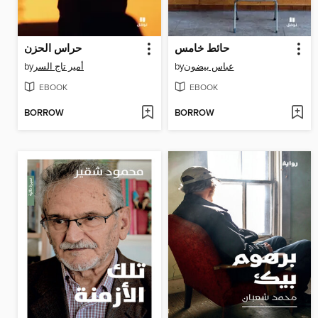
حائط خامس
حراس الحزن
by
أمير تاج السر
by
عباس بيضون
EBOOK
EBOOK
BORROW
BORROW